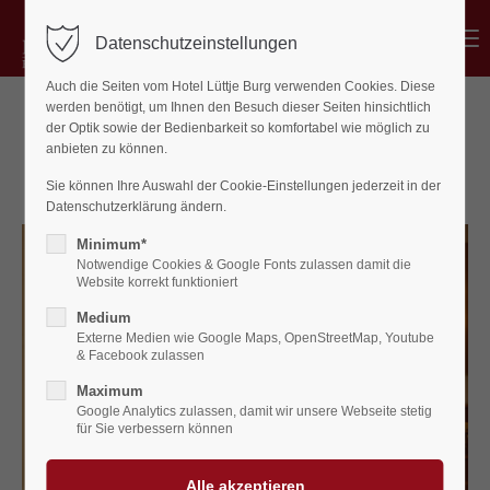
Menu
Datenschutzeinstellungen
Login
Auch die Seiten vom Hotel Lüttje Burg verwenden Cookies. Diese
Benutzername
werden benötigt, um Ihnen den Besuch dieser Seiten hinsichtlich
der Optik sowie der Bedienbarkeit so komfortabel wie möglich zu
Unser Team
anbieten zu können.
Sie können Ihre Auswahl der Cookie-Einstellungen jederzeit in der
Datenschutzerklärung ändern.
Passwort
Minimum*
Notwendige Cookies & Google Fonts zulassen damit die
Website korrekt funktioniert
Medium
Externe Medien wie Google Maps, OpenStreetMap, Youtube
Anmelden
& Facebook zulassen
Register
|
Lost your password?
Maximum
Google Analytics zulassen, damit wir unsere Webseite stetig
für Sie verbessern können
Support