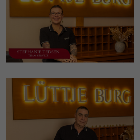
+44 1234 567 890
Drop us a line
info@yourdomain.com
About us
Lorem ipsum dolor sit amet, consectetuer adipiscing
elit.
Aenean commodo ligula eget dolor. Aenean massa.
Cum sociis natoque penatibus et magnis dis
parturient montes, nascetur ridiculus mus. Donec
quam felis, ultricies nec.